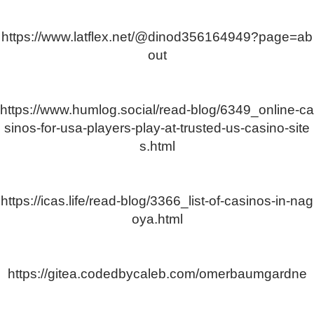
https://www.latflex.net/@dinod356164949?page=ab
out
https://www.humlog.social/read-blog/6349_online-ca
sinos-for-usa-players-play-at-trusted-us-casino-site
s.html
https://icas.life/read-blog/3366_list-of-casinos-in-nag
oya.html
https://gitea.codedbycaleb.com/omerbaumgardne