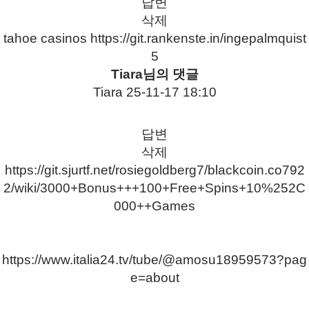
답변
삭제
tahoe casinos
https://git.rankenste.in/ingepalmquist
5
Tiara님의 댓글
Tiara
25-11-17 18:10
답변
삭제
https://git.sjurtf.net/rosiegoldberg7/blackcoin.co792
2/wiki/3000+Bonus+++100+Free+Spins+10%252C
000++Games
https://www.italia24.tv/tube/@amosu18959573?pag
e=about