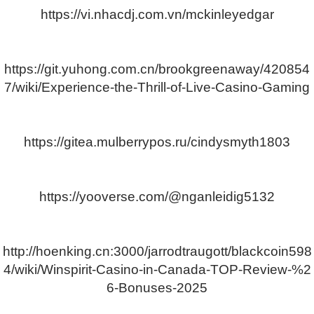
https://vi.nhacdj.com.vn/mckinleyedgar
https://git.yuhong.com.cn/brookgreenaway/420854
7/wiki/Experience-the-Thrill-of-Live-Casino-Gaming
https://gitea.mulberrypos.ru/cindysmyth1803
https://yooverse.com/@nganleidig5132
http://hoenking.cn:3000/jarrodtraugott/blackcoin598
4/wiki/Winspirit-Casino-in-Canada-TOP-Review-%2
6-Bonuses-2025