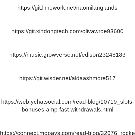
https://git.limework.net/naomilanglands
https://git.xindongtech.com/olivawroe93600
https://music.growverse.net/edison23248183
https://git.wisder.net/aldaashmore517
https://web.ychatsocial.com/read-blog/10719_slots-
bonuses-amp-fast-withdrawals.html
https://connect.mopays.com/read-blog/32676_rocke