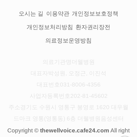
오시는 길
이용약관
개인정보보호정책
개인정보처리방침
환자권리장전
의료정보운영방침
의료기관명
더웰병원
대표자
박성원, 오정근, 이진석
대표번호
031-8006-4356
사업자등록번호
202-81-45602
주소
경기도 수원시 영통구 봉영로 1620 대우월
드마크 영통(영통동) 6층 더웰병원음성센터
thewellvoice.cafe24.com
Copyright ©
All right