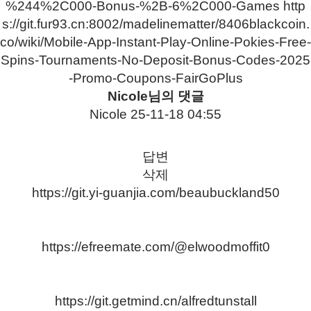
%244%2C000-Bonus-%2B-6%2C000-Games
http
s://git.fur93.cn:8002/madelinematter/8406blackcoin.
co/wiki/Mobile-App-Instant-Play-Online-Pokies-Free-
Spins-Tournaments-No-Deposit-Bonus-Codes-2025
-Promo-Coupons-FairGoPlus
Nicole님의 댓글
Nicole
25-11-18 04:55
답변
삭제
https://git.yi-guanjia.com/beaubuckland50
https://efreemate.com/@elwoodmoffit0
https://git.getmind.cn/alfredtunstall