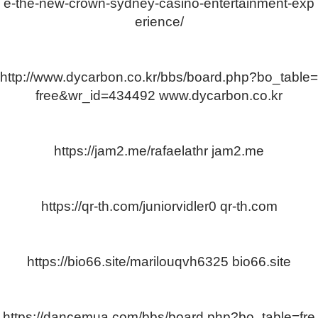
e-the-new-crown-sydney-casino-entertainment-exp
erience/
http://www.dycarbon.co.kr/bbs/board.php?bo_table=
free&wr_id=434492
www.dycarbon.co.kr
https://jam2.me/rafaelathr
jam2.me
https://qr-th.com/juniorvidler0
qr-th.com
https://bio66.site/marilouqvh6325
bio66.site
https://dancemua.com/bbs/board.php?bo_table=fre