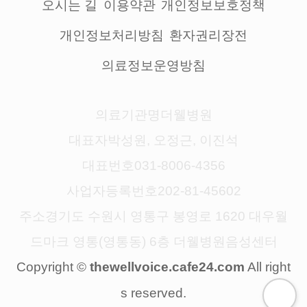
오시는 길
이용약관
개인정보보호정책
개인정보처리방침
환자권리장전
의료정보운영방침
의료기관명
더웰병원
대표자
박성원, 오정근, 이진석
대표번호
031-8006-4356
사업자등록번호
202-81-45602
주소
경기도 수원시 영통구 봉영로 1620 대우월
드마크 영통(영통동) 6층 더웰병원음성센터
Copyright ©
All right
thewellvoice.cafe24.com
s reserved.